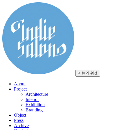
컨
텐
츠
로
건
너
뛰
기
메뉴와 위젯
About
Project
Architecture
Interior
Exhibition
Branding
Object
Press
Archive