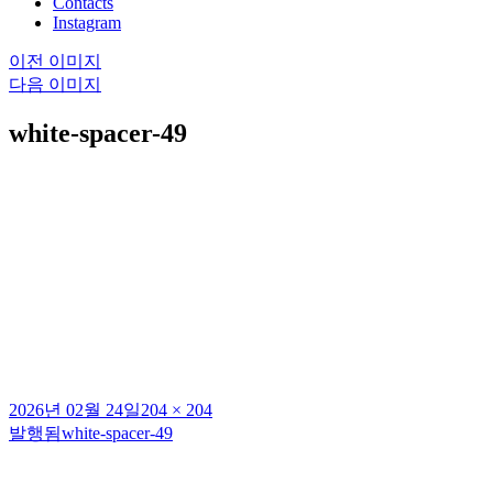
Contacts
Instagram
이전 이미지
다음 이미지
white-spacer-49
작
전
2026년 02월 24일
204 × 204
성
체
발행됨
white-spacer-49
글
일
크
탐
자
기