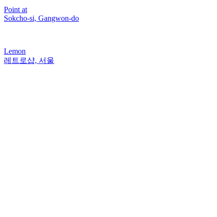
Point at
Sokcho-si, Gangwon-do
Lemon
레트로샵, 서울