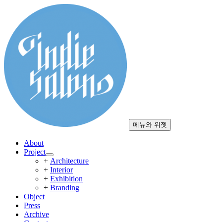
컨
텐
츠
로
건
너
뛰
기
메뉴와 위젯
About
Project
하
+
Architecture
위
+
Interior
메
+
Exhibition
뉴
+
Branding
확
Object
장
Press
Archive