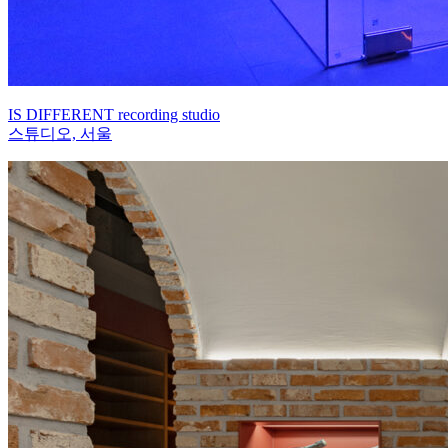
IS DIFFERENT recording studio
스튜디오, 서울