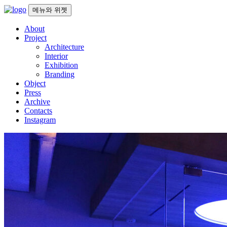
컨
메뉴와 위젯
텐
About
츠
Project
로
Architecture
건
Interior
너
Exhibition
뛰
Branding
기
Object
Press
Archive
Contacts
Instagram