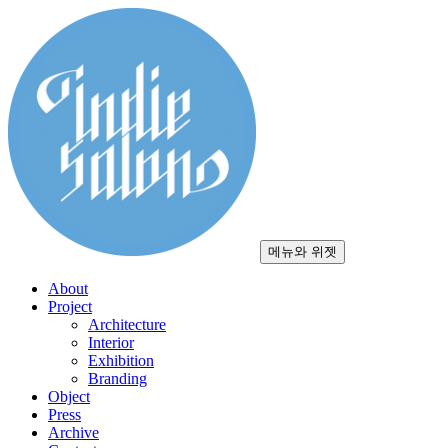
컨
텐
츠
로
건
너
뛰
기
메뉴와 위젯
About
Project
Architecture
Interior
Exhibition
Branding
Object
Press
Archive