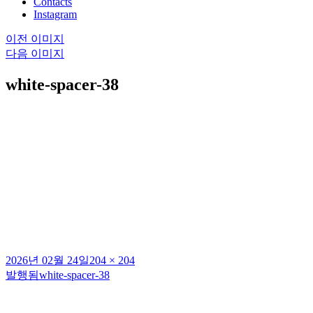
Contacts
Instagram
이전 이미지
다음 이미지
white-spacer-38
작
전
2026년 02월 24일
204 × 204
성
체
발행됨
white-spacer-38
글
일
크
탐
자
기