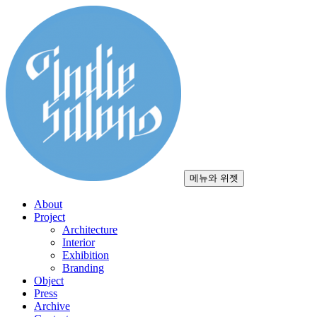
컨
텐
츠
로
건
너
뛰
기
메뉴와 위젯
About
Project
Architecture
Interior
Exhibition
Branding
Object
Press
Archive