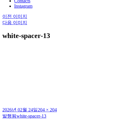
Contacts
Instagram
이전 이미지
다음 이미지
white-spacer-13
작
전
2026년 02월 24일
204 × 204
성
체
발행됨
white-spacer-13
글
일
크
탐
자
기