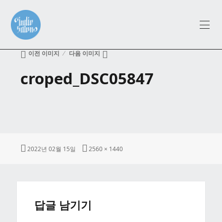
메뉴와
위젯
이전 이미지
다음 이미지
croped_DSC05847
작
전
2022년 02월 15일
2560 × 1440
성
체
일
크
자
기
답글 남기기