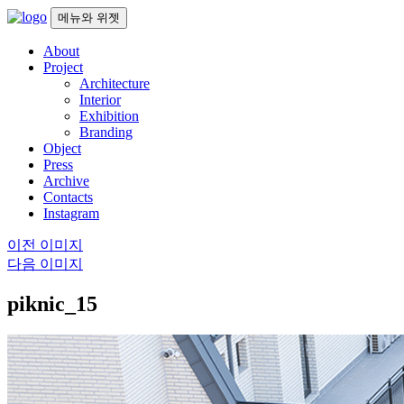
컨
메뉴와 위젯
텐
About
츠
Project
로
Architecture
건
Interior
너
Exhibition
뛰
Branding
기
Object
Press
Archive
Contacts
Instagram
이전 이미지
다음 이미지
piknic_15