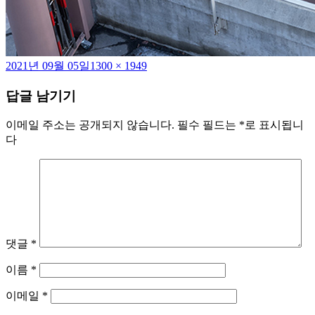
작
전
2021년 09월 05일
1300 × 1949
성
체
답글 남기기
일
크
자
기
이메일 주소는 공개되지 않습니다.
필수 필드는
*
로 표시됩니
다
댓글
*
이름
*
이메일
*