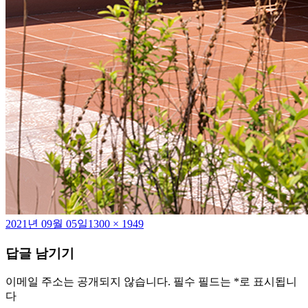
작
전
2021년 09월 05일
1300 × 1949
성
체
답글 남기기
일
크
자
기
이메일 주소는 공개되지 않습니다.
필수 필드는
*
로 표시됩니
다