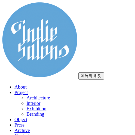
컨
텐
츠
로
건
너
뛰
기
메뉴와 위젯
About
Project
Architecture
Interior
Exhibition
Branding
Object
Press
Archive