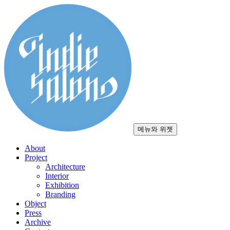
컨
텐
츠
로
건
너
뛰
기
메뉴와 위젯
About
Project
Architecture
Interior
Exhibition
Branding
Object
Press
Archive