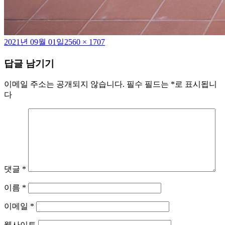
작
전
2021년 09월 01일
2560 × 1707
성
체
답글 남기기
일
크
자
기
이메일 주소는 공개되지 않습니다.
필수 필드는
*
로 표시됩니
다
댓글
*
이름
*
이메일
*
웹사이트