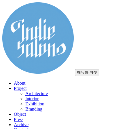
컨
텐
츠
로
건
너
뛰
기
메뉴와 위젯
About
Project
Architecture
Interior
Exhibition
Branding
Object
Press
Archive