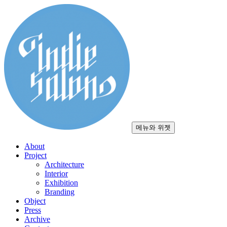
컨
텐
츠
로
건
너
뛰
기
메뉴와 위젯
About
Project
Architecture
Interior
Exhibition
Branding
Object
Press
Archive