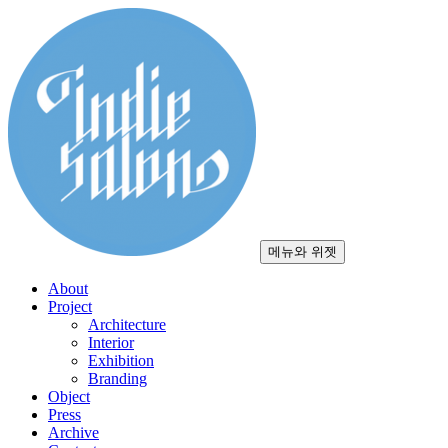
컨
텐
츠
로
건
너
뛰
기
메뉴와 위젯
About
Project
Architecture
Interior
Exhibition
Branding
Object
Press
Archive