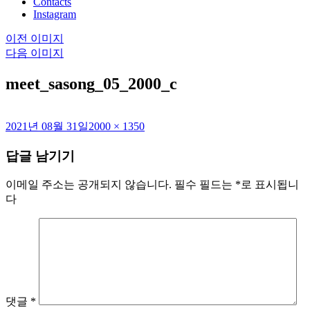
Contacts
Instagram
이전 이미지
다음 이미지
meet_sasong_05_2000_c
작
전
2021년 08월 31일
2000 × 1350
성
체
답글 남기기
일
크
자
기
이메일 주소는 공개되지 않습니다.
필수 필드는
*
로 표시됩니
다
댓글
*