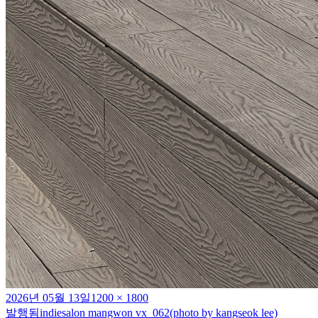
작
전
2026년 05월 13일
1200 × 1800
성
체
발행됨
indiesalon mangwon vx_062(photo by kangseok lee)
글