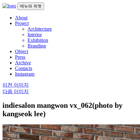
컨
메뉴와 위젯
텐
About
츠
Project
로
Architecture
건
Interior
너
Exhibition
뛰
Branding
기
Object
Press
Archive
Contacts
Instagram
이전 이미지
다음 이미지
indiesalon mangwon vx_062(photo by
kangseok lee)