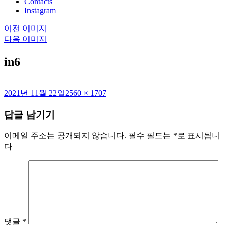
Contacts
Instagram
이전 이미지
다음 이미지
in6
작
전
2021년 11월 22일
2560 × 1707
성
체
답글 남기기
일
크
자
기
이메일 주소는 공개되지 않습니다.
필수 필드는
*
로 표시됩니
다
댓글
*