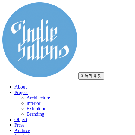
컨
텐
츠
로
건
너
뛰
기
메뉴와 위젯
About
Project
Architecture
Interior
Exhibition
Branding
Object
Press
Archive