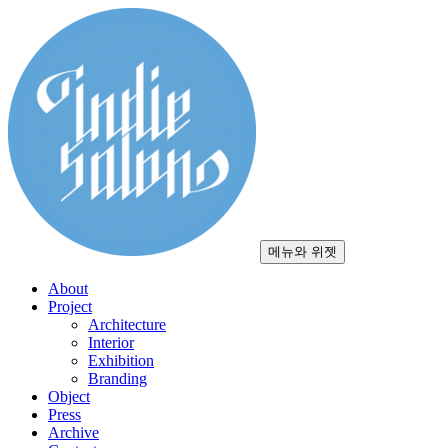
컨
텐
츠
로
건
너
뛰
기
메뉴와 위젯
About
Project
Architecture
Interior
Exhibition
Branding
Object
Press
Archive