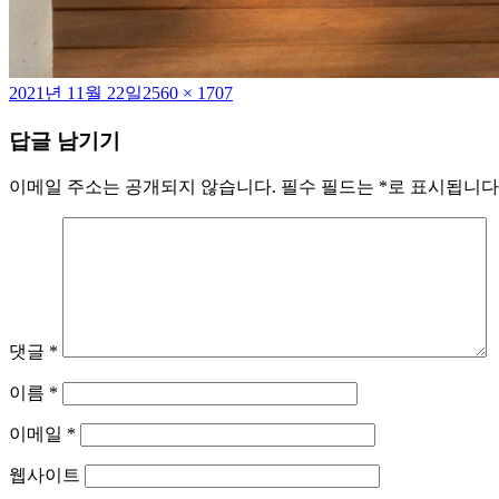
작
전
2021년 11월 22일
2560 × 1707
성
체
답글 남기기
일
크
자
기
이메일 주소는 공개되지 않습니다.
필수 필드는
*
로 표시됩니다
댓글
*
이름
*
이메일
*
웹사이트