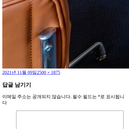
작
전
2021년 11월 09일
2500 × 1875
성
체
답글 남기기
일
크
자
기
이메일 주소는 공개되지 않습니다.
필수 필드는
*
로 표시됩니
다