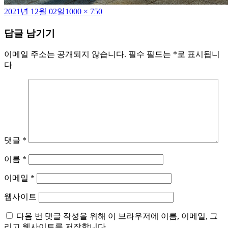
작
전
2021년 12월 02일
1000 × 750
성
체
답글 남기기
일
크
자
기
이메일 주소는 공개되지 않습니다.
필수 필드는
*
로 표시됩니
다
댓글
*
이름
*
이메일
*
웹사이트
다음 번 댓글 작성을 위해 이 브라우저에 이름, 이메일, 그
리고 웹사이트를 저장합니다.