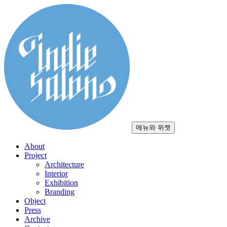
컨
텐
츠
로
건
너
뛰
기
메뉴와 위젯
About
Project
Architecture
Interior
Exhibition
Branding
Object
Press
Archive