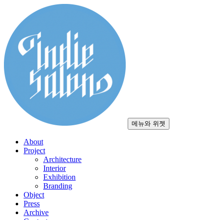
컨
텐
츠
로
건
너
뛰
기
메뉴와 위젯
About
Project
Architecture
Interior
Exhibition
Branding
Object
Press
Archive