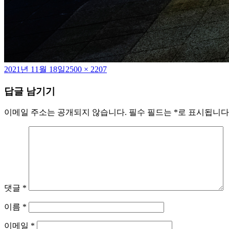
작
전
2021년 11월 18일
2500 × 2207
성
체
답글 남기기
일
크
자
기
이메일 주소는 공개되지 않습니다.
필수 필드는
*
로 표시됩니다
댓글
*
이름
*
이메일
*