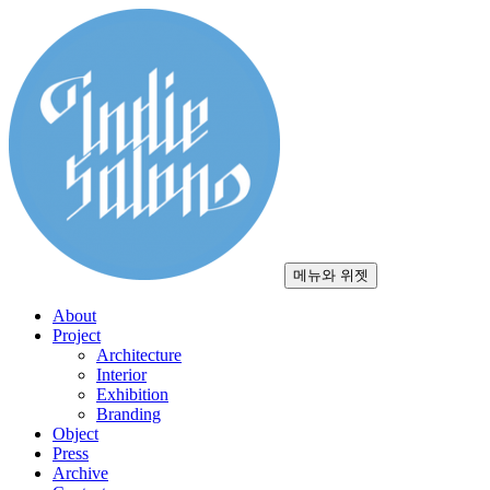
컨
텐
츠
로
건
너
뛰
기
메뉴와 위젯
About
Project
Architecture
Interior
Exhibition
Branding
Object
Press
Archive