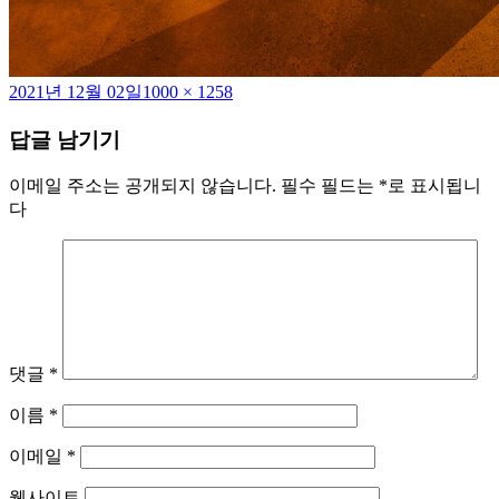
작
전
2021년 12월 02일
1000 × 1258
성
체
답글 남기기
일
크
자
기
이메일 주소는 공개되지 않습니다.
필수 필드는
*
로 표시됩니
다
댓글
*
이름
*
이메일
*
웹사이트