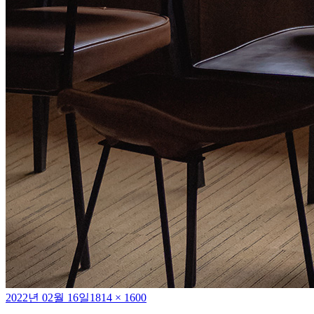
작
전
2022년 02월 16일
1814 × 1600
성
체