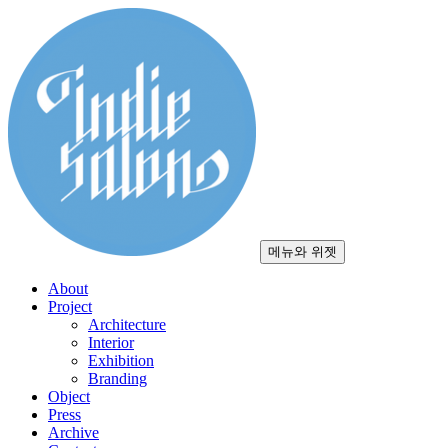
컨
텐
츠
로
건
너
뛰
기
메뉴와 위젯
About
Project
Architecture
Interior
Exhibition
Branding
Object
Press
Archive