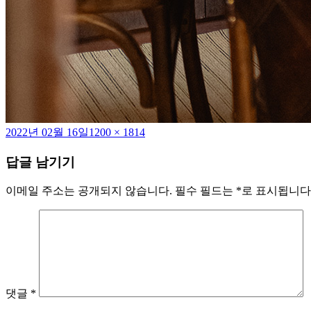
작
전
2022년 02월 16일
1200 × 1814
성
체
답글 남기기
일
크
자
기
이메일 주소는 공개되지 않습니다.
필수 필드는
*
로 표시됩니다
댓글
*