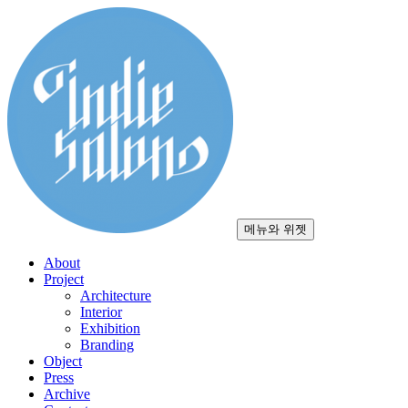
컨
텐
츠
로
건
너
뛰
기
메뉴와 위젯
About
Project
Architecture
Interior
Exhibition
Branding
Object
Press
Archive