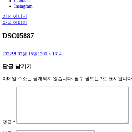
Contacts
Instagram
이전 이미지
다음 이미지
DSC05887
작
전
2022년 02월 15일
1200 × 1814
성
체
답글 남기기
일
크
자
기
이메일 주소는 공개되지 않습니다.
필수 필드는
*
로 표시됩니다
댓글
*