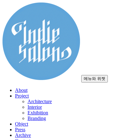
컨
텐
츠
로
건
너
뛰
기
메뉴와 위젯
About
Project
Architecture
Interior
Exhibition
Branding
Object
Press
Archive