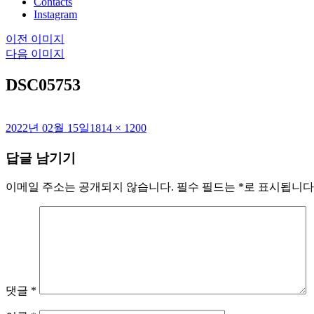
Contacts
Instagram
이전 이미지
다음 이미지
DSC05753
작
전
2022년 02월 15일
1814 × 1200
성
체
답글 남기기
일
크
자
기
이메일 주소는 공개되지 않습니다.
필수 필드는
*
로 표시됩니다
댓글
*