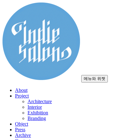
컨
텐
츠
로
건
너
뛰
기
메뉴와 위젯
About
Project
Architecture
Interior
Exhibition
Branding
Object
Press
Archive