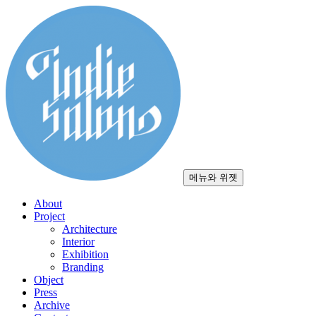
컨
텐
츠
로
건
너
뛰
기
메뉴와 위젯
About
Project
Architecture
Interior
Exhibition
Branding
Object
Press
Archive