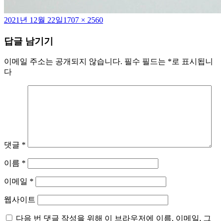
작
전
2021년 12월 22일
1707 × 2560
성
체
답글 남기기
일
크
자
기
이메일 주소는 공개되지 않습니다.
필수 필드는
*
로 표시됩니
다
댓글
*
이름
*
이메일
*
웹사이트
다음 번 댓글 작성을 위해 이 브라우저에 이름, 이메일, 그