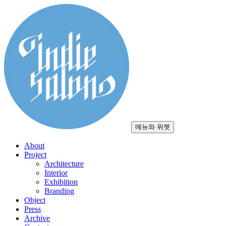
컨
텐
츠
로
건
너
뛰
기
메뉴와 위젯
About
Project
Architecture
Interior
Exhibition
Branding
Object
Press
Archive