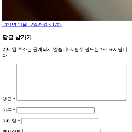
작
전
2021년 11월 22일
2560 × 1707
성
체
답글 남기기
일
크
자
기
이메일 주소는 공개되지 않습니다.
필수 필드는
*
로 표시됩니
다
댓글
*
이름
*
이메일
*
웹사이트