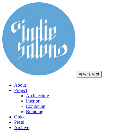
컨
텐
츠
로
건
너
뛰
기
메뉴와 위젯
About
Project
Architecture
Interior
Exhibition
Branding
Object
Press
Archive