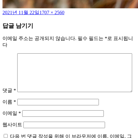
작
전
2021년 11월 22일
1707 × 2560
성
체
답글 남기기
일
크
자
기
이메일 주소는 공개되지 않습니다.
필수 필드는
*
로 표시됩니
다
댓글
*
이름
*
이메일
*
웹사이트
다음 번 댓글 작성을 위해 이 브라우저에 이름, 이메일, 그