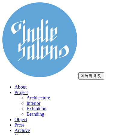
컨
텐
츠
로
건
너
뛰
기
메뉴와 위젯
About
Project
Architecture
Interior
Exhibition
Branding
Object
Press
Archive