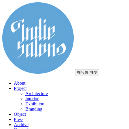
컨
텐
츠
로
건
너
뛰
기
메뉴와 위젯
About
Project
Architecture
Interior
Exhibition
Branding
Object
Press
Archive