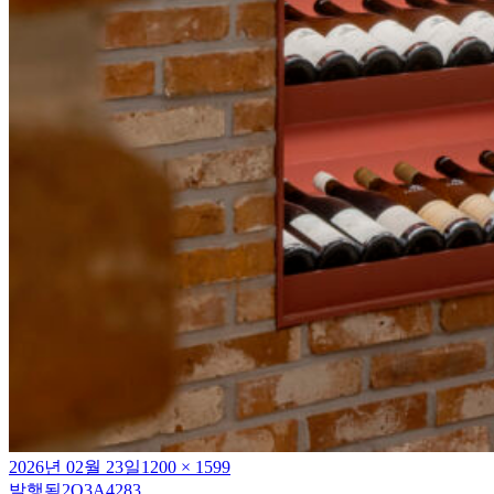
작
전
2026년 02월 23일
1200 × 1599
성
체
발행됨
2Q3A4283