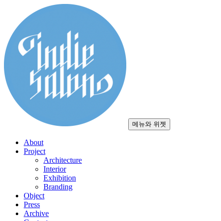
컨
텐
츠
로
건
너
뛰
기
메뉴와 위젯
About
Project
Architecture
Interior
Exhibition
Branding
Object
Press
Archive