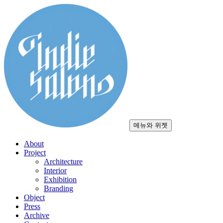
컨
텐
츠
로
건
너
뛰
기
메뉴와 위젯
About
Project
Architecture
Interior
Exhibition
Branding
Object
Press
Archive