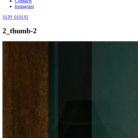
Contacts
Instagram
이전 이미지
2_thumb-2