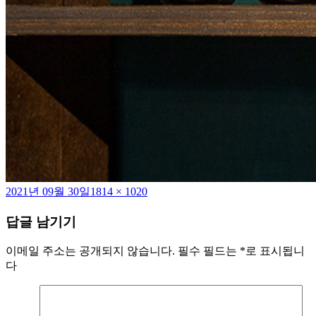
작
전
2021년 09월 30일
1814 × 1020
성
체
답글 남기기
일
크
자
기
이메일 주소는 공개되지 않습니다.
필수 필드는
*
로 표시됩니
다