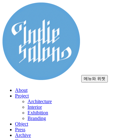
컨
텐
츠
로
건
너
뛰
기
메뉴와 위젯
About
Project
Architecture
Interior
Exhibition
Branding
Object
Press
Archive