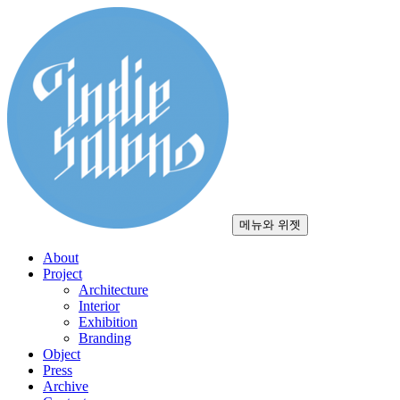
컨
텐
츠
로
건
너
뛰
기
메뉴와 위젯
About
Project
Architecture
Interior
Exhibition
Branding
Object
Press
Archive