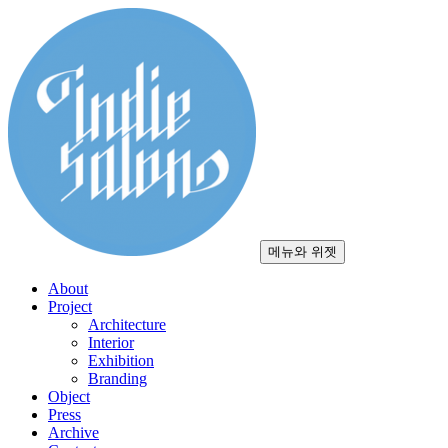
컨
텐
츠
로
건
너
뛰
기
메뉴와 위젯
About
Project
Architecture
Interior
Exhibition
Branding
Object
Press
Archive