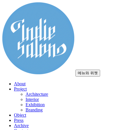
컨
텐
츠
로
건
너
뛰
기
메뉴와 위젯
About
Project
Architecture
Interior
Exhibition
Branding
Object
Press
Archive