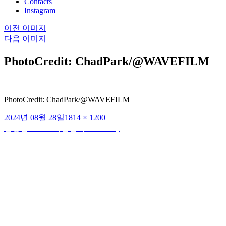
Contacts
Instagram
이전 이미지
다음 이미지
PhotoCredit: ChadPark/@WAVEFILM
PhotoCredit: ChadPark/@WAVEFILM
작
전
2024년 08월 28일
1814 × 1200
성
체
발행됨
3CE 스타일난다 10th Party
글
일
크
탐
자
기
색