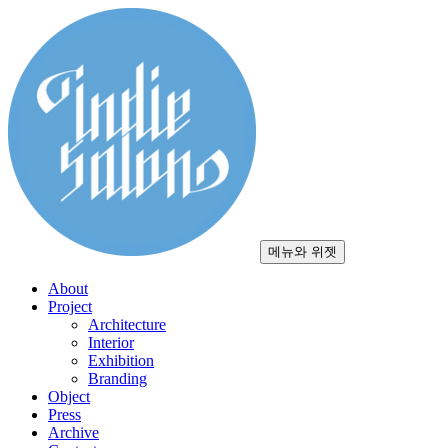
컨
텐
츠
로
건
너
뛰
기
메뉴와 위젯
About
Project
Architecture
Interior
Exhibition
Branding
Object
Press
Archive