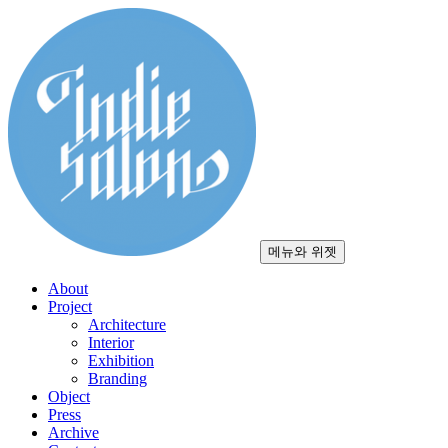
컨
텐
츠
로
건
너
뛰
기
메뉴와 위젯
About
Project
Architecture
Interior
Exhibition
Branding
Object
Press
Archive