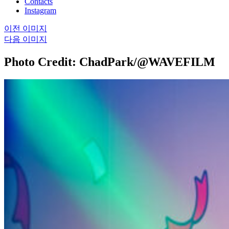
Contacts
Instagram
이전 이미지
다음 이미지
Photo Credit: ChadPark/@WAVEFILM