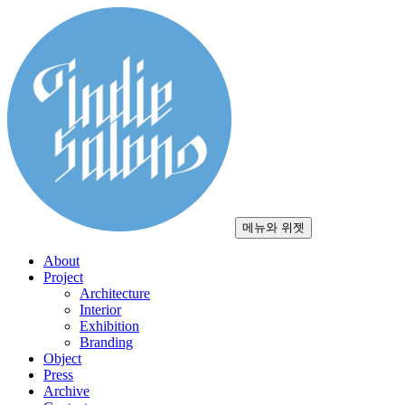
컨
텐
츠
로
건
너
뛰
기
메뉴와 위젯
About
Project
Architecture
Interior
Exhibition
Branding
Object
Press
Archive