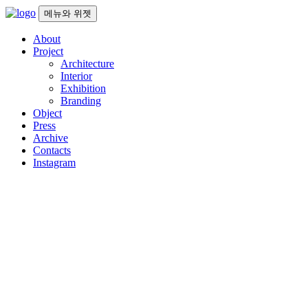
컨
메뉴와 위젯
텐
About
츠
Project
로
Architecture
건
Interior
너
Exhibition
뛰
Branding
기
Object
Press
Archive
Contacts
Instagram