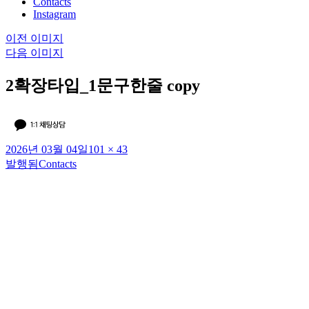
Contacts
Instagram
이전 이미지
다음 이미지
2확장타입_1문구한줄 copy
작
전
2026년 03월 04일
101 × 43
성
체
발행됨
Contacts
글
일
크
탐
자
기
색