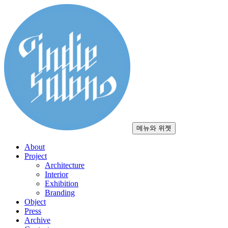
컨
텐
츠
로
건
너
뛰
기
메뉴와 위젯
About
Project
Architecture
Interior
Exhibition
Branding
Object
Press
Archive