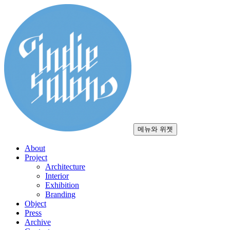
컨
텐
츠
로
건
너
뛰
기
메뉴와 위젯
About
Project
Architecture
Interior
Exhibition
Branding
Object
Press
Archive