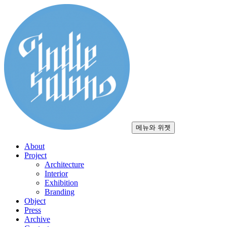
컨
텐
츠
로
건
너
뛰
기
메뉴와 위젯
About
Project
Architecture
Interior
Exhibition
Branding
Object
Press
Archive