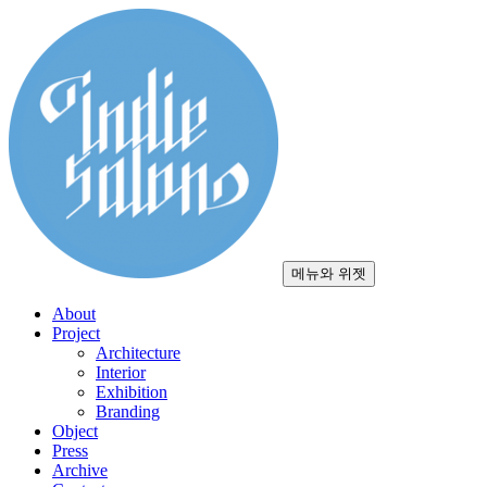
컨
텐
츠
로
건
너
뛰
기
메뉴와 위젯
About
Project
Architecture
Interior
Exhibition
Branding
Object
Press
Archive