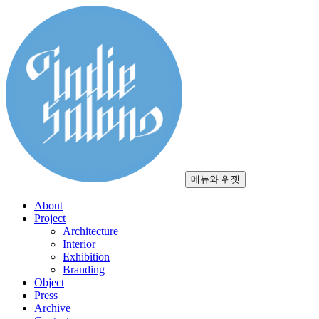
컨
텐
츠
로
건
너
뛰
기
메뉴와 위젯
About
Project
Architecture
Interior
Exhibition
Branding
Object
Press
Archive