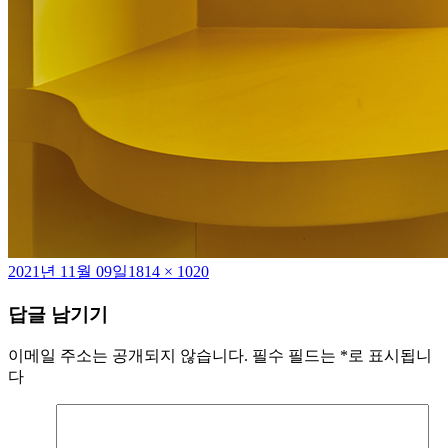
작
전
2021년 11월 09일
1814 × 1020
성
체
답글 남기기
일
크
자
기
이메일 주소는 공개되지 않습니다.
필수 필드는
*
로 표시됩니
다